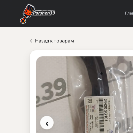
Гла
← Назад к товарам
‹