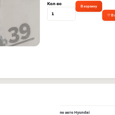
Кол-во
В корзину
♡ В
по авто Hyundai