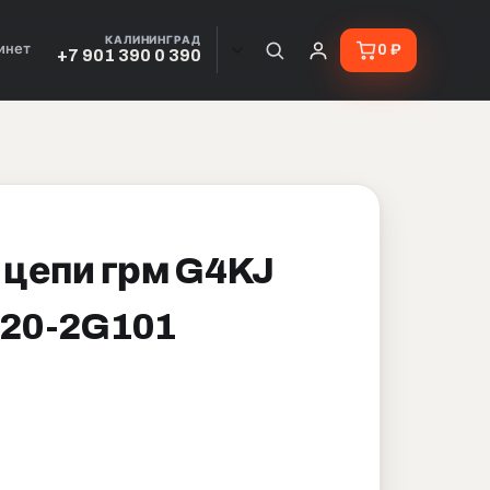
КАЛИНИНГРАД
инет
0 ₽
+7 901 390 0 390
цепи грм G4KJ
420-2G101