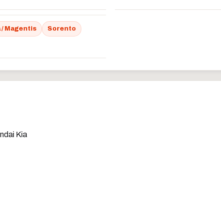
 / Magentis
Sorento
dai Kia