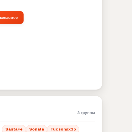
 желаемое
3 группы
SantaFe
Sonata
Tucson/ix35