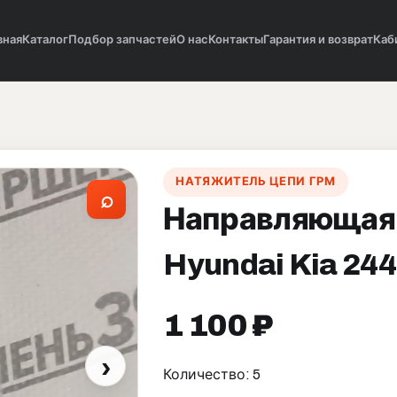
вная
Каталог
Подбор запчастей
О нас
Контакты
Гарантия и возврат
Каб
НАТЯЖИТЕЛЬ ЦЕПИ ГРМ
⌕
Направляющая 
Hyundai Kia 24
1 100 ₽
›
Количество: 5