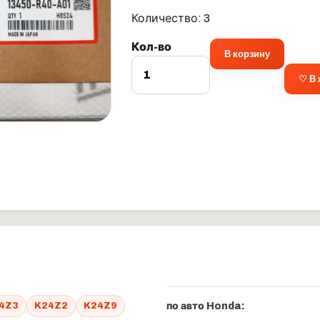
Количество: 3
Кол-во
В корзину
♡ В
4Z3
K24Z2
K24Z9
по авто Honda: