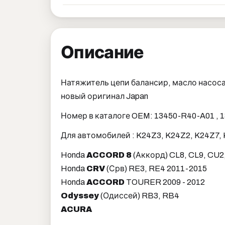
Описание
Натяжитель цепи балансир, масло насоса
новый оригинал Japan
Номер в каталоге OEM: 13450-R40-A01 , 
Для автомобилей : K24Z3, K24Z2, K24Z7,
Honda
ACCORD 8
(Аккорд) CL8, CL9, CU
Honda
CRV
(Срв) RE3, RE4 2011-2015
Honda
ACCORD
TOURER 2009 - 2012
Odyssey
(Одиссей) RB3, RB4
ACURA