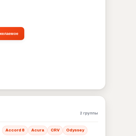
 желаемое
2 группы
Accord 8
Acura
CRV
Odyssey