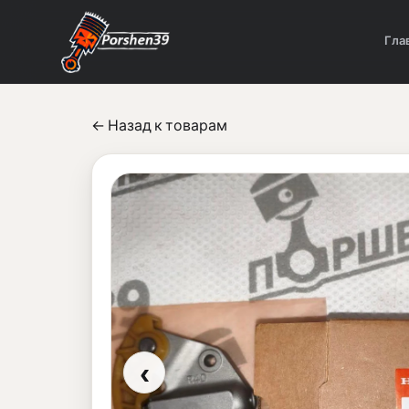
Гла
← Назад к товарам
‹