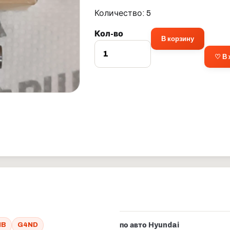
Количество: 5
Кол-во
В корзину
♡ В
NB
G4ND
по авто Hyundai