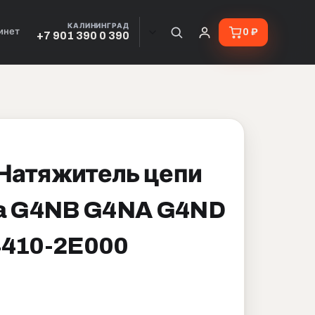
КАЛИНИНГРАД
инет
0 ₽
+7 901 390 0 390
Натяжитель цепи
ia G4NB G4NA G4ND
4410-2E000