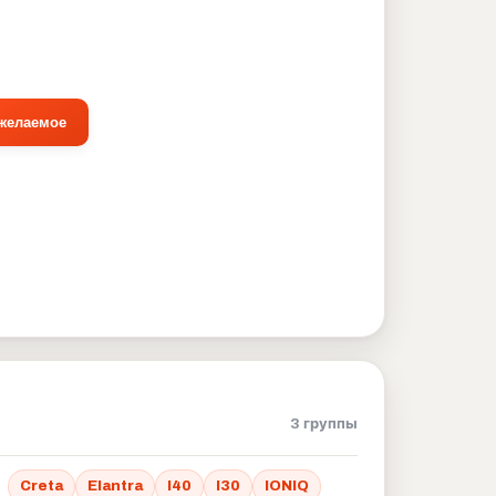
 желаемое
3 группы
Creta
Elantra
I40
I30
IONIQ