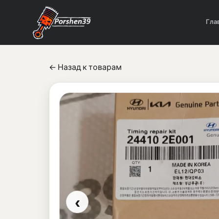
Гла
← Назад к товарам
‹