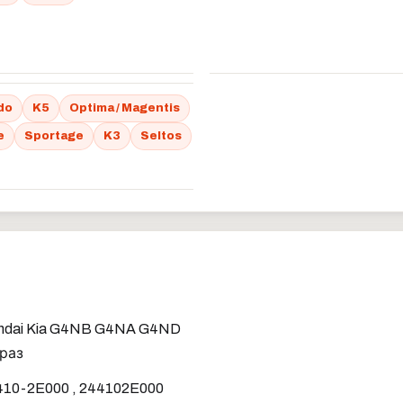
do
K5
Optima / Magentis
e
Sportage
K3
Seltos
ndai Kia G4NB G4NA G4ND
 раз
410-2E000 , 244102E000