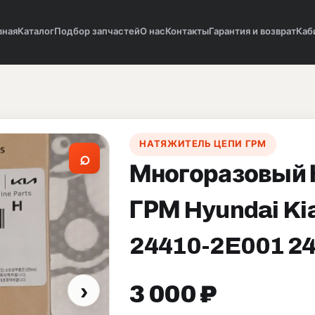
вная
Каталог
Подбор запчастей
О нас
Контакты
Гарантия и возврат
Каб
НАТЯЖИТЕЛЬ ЦЕПИ ГРМ
⌕
Многоразовый 
ГРМ Hyundai K
24410-2E001 2
›
3 000 ₽