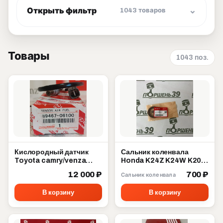
Открыть фильтр
1043 товаров
Товары
1043 поз.
Кислородный датчик
Сальник коленвала
Toyota camry/venza
Honda K24Z K24W K20A
89467-06100
K20Z 91212-5A2-A01
12 000 ₽
700 ₽
Сальник коленвала
В корзину
В корзину