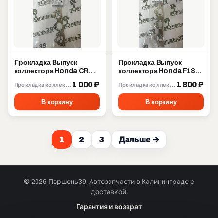
Прокладка Выпуск
Прокладка Выпуск
коллектора Honda CRV
коллектора Honda F18A
B20B B20Z 18115-P3F-
F20A F22B 18115-PT0-
1 000 ₽
1 800 ₽
Прокладка коллектора
Прокладка коллектора
003
004
В корзину
В корзину
1
2
3
Дальше →
© 2026 Поршень39. Автозапчасти в Калининграде с
доставкой.
Позвонить · Калининград
Гарантия и возврат
+7 901 390 0 390