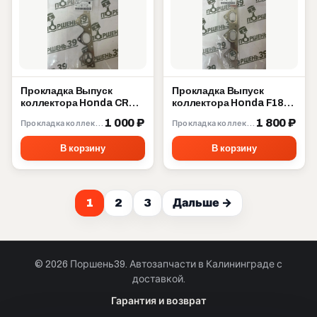
Прокладка Выпуск
Прокладка Выпуск
коллектора Honda CRV
коллектора Honda F18A
B20B B20Z 18115-P3F-
F20A F22B 18115-PT0-
1 000 ₽
1 800 ₽
Прокладка коллектора
Прокладка коллектора
003
004
В корзину
В корзину
1
2
3
Дальше →
© 2026 Поршень39. Автозапчасти в Калининграде с
доставкой.
Позвонить · Калининград
Гарантия и возврат
+7 901 390 0 390