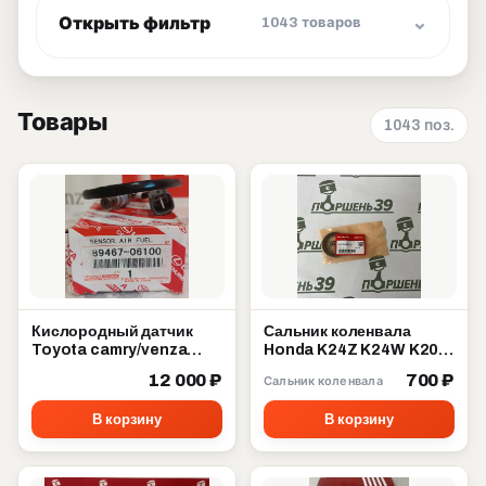
Открыть фильтр
1043 товаров
Товары
1043 поз.
Кислородный датчик
Сальник коленвала
Toyota camry/venza
Honda K24Z K24W K20A
89467-06100
K20Z 91212-5A2-A01
12 000 ₽
700 ₽
Сальник коленвала
В корзину
В корзину