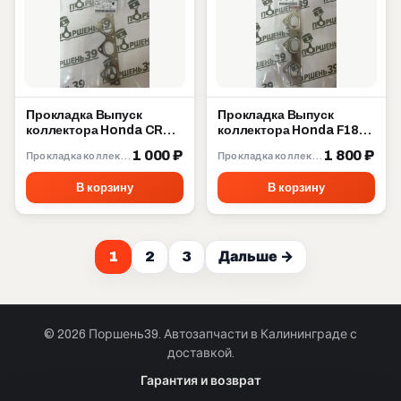
Прокладка Выпуск
Прокладка Выпуск
коллектора Honda CRV
коллектора Honda F18A
B20B B20Z 18115-P3F-
F20A F22B 18115-PT0-
1 000 ₽
1 800 ₽
Прокладка коллектора
Прокладка коллектора
003
004
В корзину
В корзину
1
2
3
Дальше →
© 2026 Поршень39. Автозапчасти в Калининграде с
доставкой.
Позвонить · Калининград
Гарантия и возврат
+7 901 390 0 390