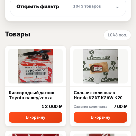
Открыть фильтр
1043 товаров
Товары
1043 поз.
Кислородный датчик
Сальник коленвала
Toyota camry/venza
Honda K24Z K24W K20A
89467-06100
K20Z 91212-5A2-A01
12 000 ₽
700 ₽
Сальник коленвала
В корзину
В корзину