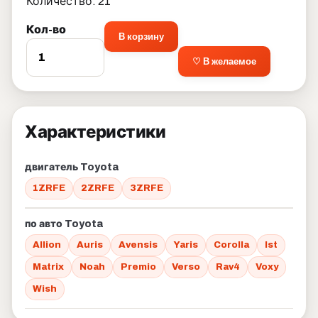
Количество: 21
Кол-во
В корзину
♡ В желаемое
Характеристики
двигатель Toyota
1ZRFE
2ZRFE
3ZRFE
по авто Toyota
Allion
Auris
Avensis
Yaris
Corolla
Ist
Matrix
Noah
Premio
Verso
Rav4
Voxy
Wish