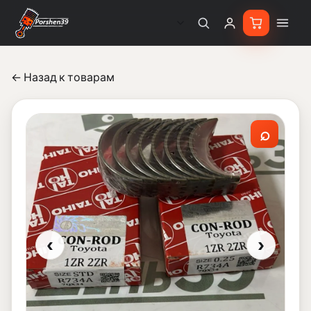
← Назад к товарам
⌕
‹
›