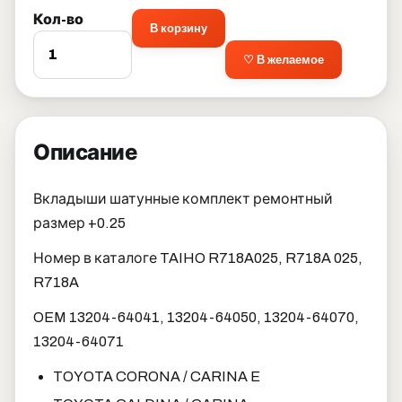
Кол-во
В корзину
♡ В желаемое
Описание
Вкладыши шатунные комплект ремонтный
размер +0.25
Номер в каталоге TAIHO R718A025, R718A 025,
R718A
OEM 13204-64041, 13204-64050, 13204-64070,
13204-64071
TOYOTA CORONA / CARINA E