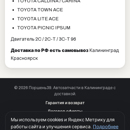
TOYOTA CALDINA / CARINA
TOYOTA TOWN ACE
TOYOTA LITE ACE
TOYOTA PICNIC IPSUM
Двигатель 2C / 2C-T / 3C-T 96
Доставка по РФ есть самовывоз
Калининград
Красноярск
© 2026 Поршень39. Автозапчасти в Калининграде с
доставкой.
Позвонить · Калининград
Гарантия и возврат
+7 901 390 0 390
Договор оферты
Позвонить · Красноярск
Мы используем cookies и Яндекс Метрику для
Куки
+7 901 390 0 390
работы сайта и улучшения сервиса.
Подробнее
Политика конфиденциальности