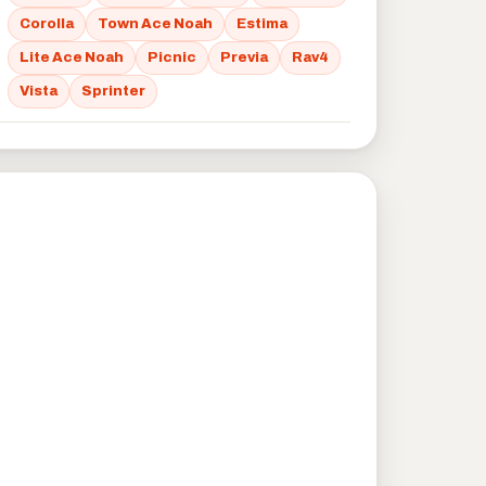
Corolla
Town Ace Noah
Estima
Lite Ace Noah
Picnic
Previa
Rav4
Vista
Sprinter