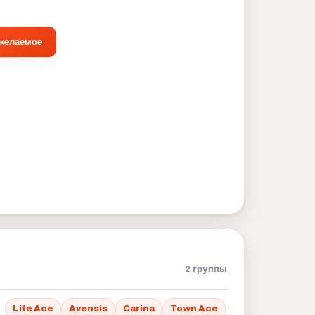
 желаемое
2 группы
Lite Ace
Avensis
Carina
Town Ace