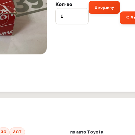
Кол-во
В корзину
♡ В
3C
3CT
по авто Toyota