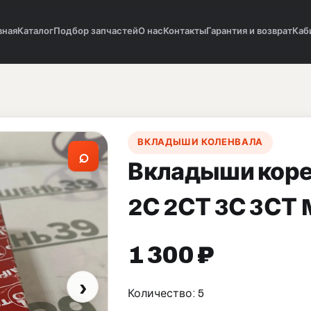
вная
Каталог
Подбор запчастей
О нас
Контакты
Гарантия и возврат
Каб
ВКЛАДЫШИ КОЛЕНВАЛА
⌕
Вкладыши кор
2С 2СТ 3С 3СТ
1 300 ₽
›
Количество: 5