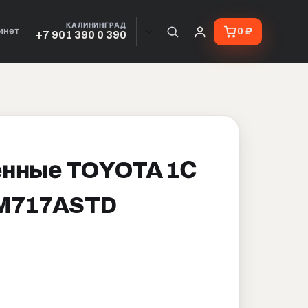
КАЛИНИНГРАД
инет
0 ₽
+7 901 390 0 390
енные TOYOTA 1С
 M717ASTD