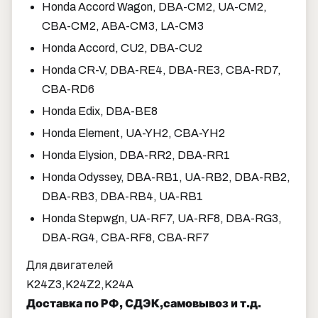
Honda Accord Wagon, DBA-CM2, UA-CM2,
CBA-CM2, ABA-CM3, LA-CM3
Honda Accord, CU2, DBA-CU2
Honda CR-V, DBA-RE4, DBA-RE3, CBA-RD7,
CBA-RD6
Honda Edix, DBA-BE8
Honda Element, UA-YH2, CBA-YH2
Honda Elysion, DBA-RR2, DBA-RR1
Honda Odyssey, DBA-RB1, UA-RB2, DBA-RB2,
DBA-RB3, DBA-RB4, UA-RB1
Honda Stepwgn, UA-RF7, UA-RF8, DBA-RG3,
DBA-RG4, CBA-RF8, CBA-RF7
Для двигателей
K24Z3,K24Z2,K24A
Доставка по РФ, СДЭК,самовывоз и т.д.