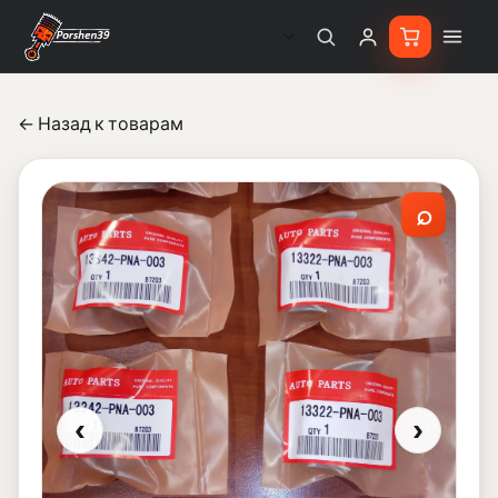
← Назад к товарам
⌕
‹
›