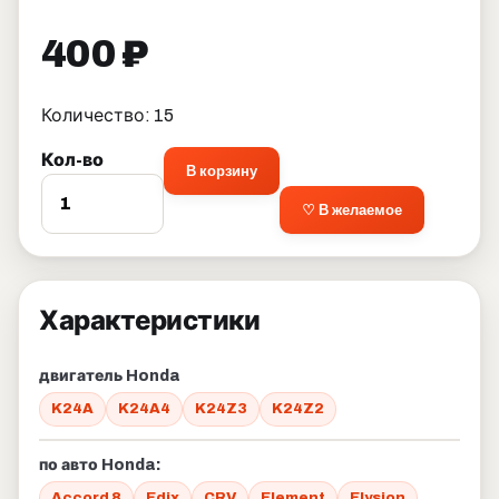
400 ₽
Количество: 15
Кол-во
В корзину
♡ В желаемое
Характеристики
двигатель Honda
K24A
K24A4
K24Z3
K24Z2
по авто Honda:
Accord 8
Edix
CRV
Element
Elysion