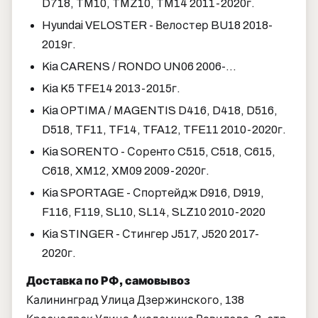
D718, TM10, TMZ10, TM14 2011-2020г.
Hyundai VELOSTER - Велостер BU18 2018-
2019г.
Kia CARENS / RONDO UN06 2006-...
Kia K5 TFE14 2013-2015г.
Kia OPTIMA / MAGENTIS D416, D418, D516,
D518, TF11, TF14, TFA12, TFE11 2010-2020г.
Kia SORENTO - Соренто C515, C518, C615,
C618, XM12, XM09 2009-2020г.
Kia SPORTAGE - Спортейдж D916, D919,
F116, F119, SL10, SL14, SLZ10 2010-2020
Kia STINGER - Стингер J517, J520 2017-
2020г.
Доставка по РФ, самовывоз
Калининград Улица Дзержинского, 138