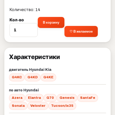
Количество: 14
Кол-во
В корзину
♡ В желаемое
Характеристики
двигатель Hyundai Kia
G4KC
G4KD
G4KE
по авто Hyundai
Azera
Elantra
G70
Genesis
SantaFe
Sonata
Veloster
Tucson/ix35