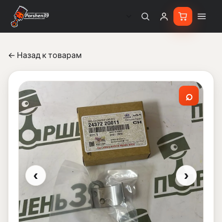
← Назад к товарам
⌕
‹
›