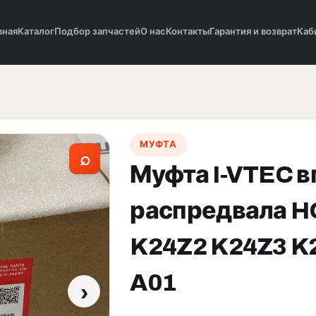
вная
Каталог
Подбор запчастей
О нас
Контакты
Гарантия и возврат
Каб
МУФТА
⌕
Муфта I-VTEC в
распредвала 
K24Z2 K24Z3 K
A01
›