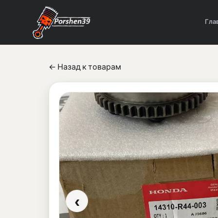
Гла
← Назад к товарам
‹