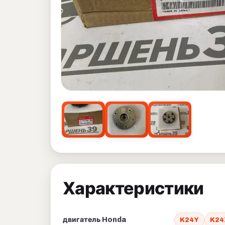
Характеристики
двигатель Honda
K24Y
K24