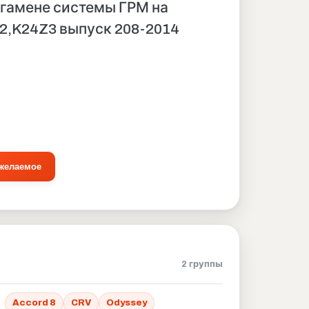
 гамене системы ГРМ на
2,K24Z3 выпуск 208-2014
 желаемое
2 группы
Accord 8
CRV
Odyssey