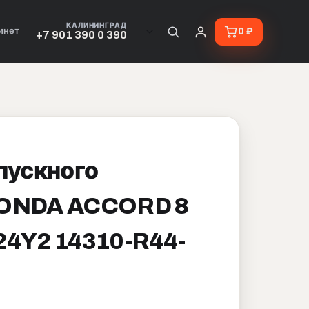
КАЛИНИНГРАД
инет
0 ₽
+7 901 390 0 390
пускного
HONDA ACCORD 8
24Y2 14310-R44-