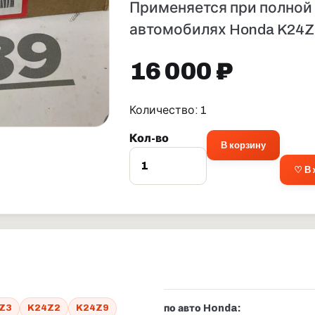
Применяется при полной
автомобилях Honda K24Z
16 000 ₽
Количество: 1
Кол-во
В корзину
♡ В
Z3
K24Z2
K24Z9
по авто Honda: