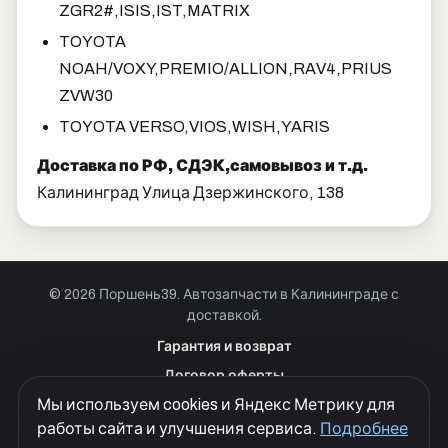
ZGR2#,ISIS,IST,MATRIX
TOYOTA
NOAH/VOXY,PREMIO/ALLION,RAV4,PRIUS
ZVW30
TOYOTA VERSO,VIOS,WISH,YARIS
Доставка по РФ, СДЭК,самовывоз и т.д.
Калининград Улица Дзержинского, 138
© 2026 Поршень39. Автозапчасти в Калининграде с
доставкой.
Позвонить · Калининград
Гарантия и возврат
+7 901 390 0 390
Договор оферты
Позвонить · Красноярск
Мы используем cookies и Яндекс Метрику для
Куки
+7 901 390 0 390
работы сайта и улучшения сервиса.
Подробнее
Политика конфиденциальности