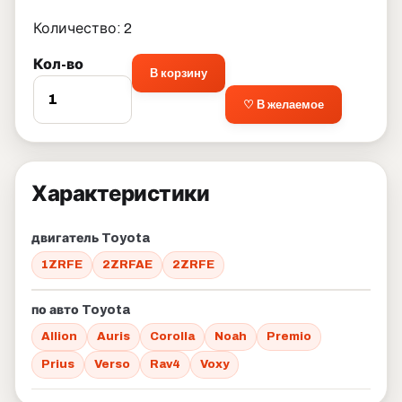
Количество: 2
Кол-во
В корзину
♡ В желаемое
Характеристики
двигатель Toyota
1ZRFE
2ZRFAE
2ZRFE
по авто Toyota
Allion
Auris
Corolla
Noah
Premio
Prius
Verso
Rav4
Voxy