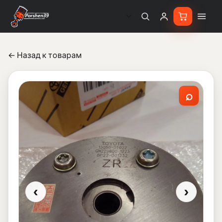
← Назад к товарам
⌕
‹
›