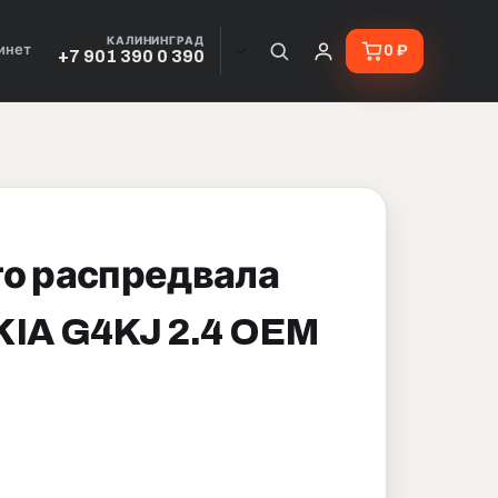
КАЛИНИНГРАД
инет
0 ₽
+7 901 390 0 390
го распредвала
KIA G4KJ 2.4 OEM