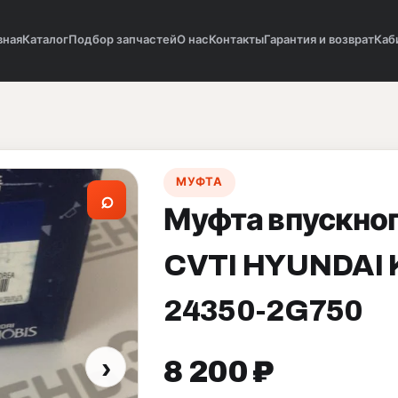
вная
Каталог
Подбор запчастей
О нас
Контакты
Гарантия и возврат
Каб
МУФТА
⌕
Муфта впускно
CVTI HYUNDAI 
24350-2G750
›
8 200 ₽