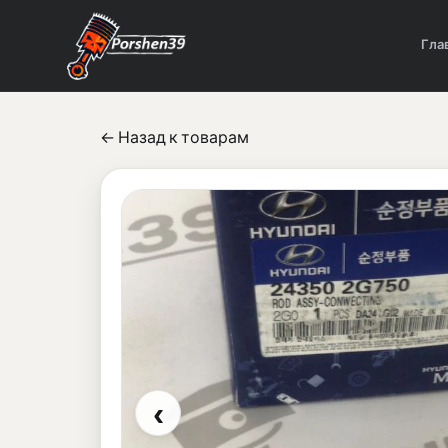
Гла
← Назад к товарам
‹