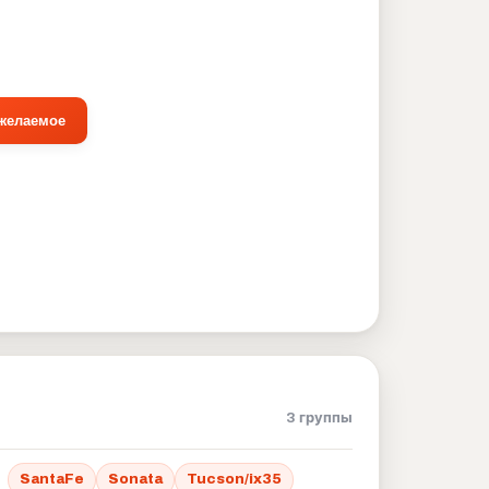
 желаемое
3 группы
SantaFe
Sonata
Tucson/ix35