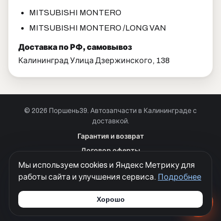
MITSUBISHI MONTERO
MITSUBISHI MONTERO /LONG VAN
Доставка по РФ, самовывоз
Калининград Улица Дзержинского, 138
© 2026 Поршень39. Автозапчасти в Калининграде с
доставкой.
Позвонить · Калининград
Гарантия и возврат
+7 901 390 0 390
Договор оферты
Позвонить · Красноярск
Мы используем cookies и Яндекс Метрику для
Куки
+7 901 390 0 390
работы сайта и улучшения сервиса.
Подробнее
Политика конфиденциальности
Согласие на обработку персональных данных
Хорошо
Разработка сайтов
Моя Корона