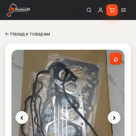
← Назад к товарам
⌕
‹
›