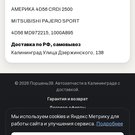
АМЕРИКА 4D56 CRDI 2500
MITSUBISHI PAJERO SPORT
4D56 MD972215, 1000A895
Доставка по РФ, самовывоз
Калининград Улица Дзержинского, 138
© 2026 Поршень39. Автозапчасти в Калининграде с
доставкой.
Позвонить · Калининград
Гарантия и возврат
+7 901 390 0 390
Договор оферты
Позвонить · Красноярск
Мы используем cookies и Яндекс Метрику для
Куки
+7 901 390 0 390
работы сайта и улучшения сервиса.
Подробнее
Политика конфиденциальности
Согласие на обработку персональных данных