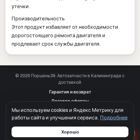
утечки.
Производительность
Этот продукт избавляет от необходимости
дорогостоящего ремонта двигателя и
продлевает срок службы двигателя.
© 2026 Поршень39. Автозапчасти в Калининграде с
доставкой.
Позвонить · Калининград
Гарантия и возврат
+7 901 390 0 390
Договор оферты
Позвонить · Красноярск
Мы используем cookies и Яндекс Метрику для
Куки
+7 901 390 0 390
работы сайта и улучшения сервиса.
Подробнее
Политика конфиденциальности
Согласие на обработку персональных данных
Хорошо
Разработка сайтов
Моя Корона