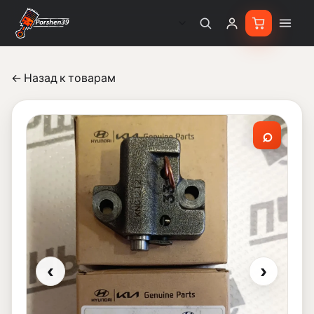
← Назад к товарам
⌕
‹
›