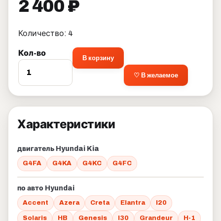
2 400 ₽
Количество: 4
Кол-во
В корзину
♡ В желаемое
Характеристики
двигатель Hyundai Kia
G4FA
G4KA
G4KC
G4FC
по авто Hyundai
Accent
Azera
Creta
Elantra
I20
Solaris
HB
Genesis
I30
Grandeur
H-1