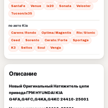
SantaFe
Venue
ix20
Sonata
Veloster
Tucson/ix35
по авто Kia
Carens / Rondo
Optima / Magentis
Rio / Stonic
Ceed
Sorento
Cerato / Forte
Sportage
K3
Seltos
Soul
Venga
Описание
Новый Оригинальный Натяжитель цепи
привода ГРМ HYUNDAI KIA
G4FA,G4FC,G4KA,G4KC 24410-25001