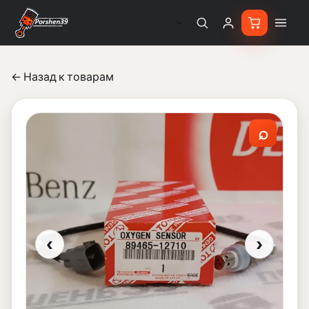
← Назад к товарам
⌕
‹
›