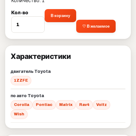
Количество: 1
Кол-во
В корзину
♡ В желаемое
Характеристики
двигатель Toyota
1ZZFE
по авто Toyota
Corolla
Pontiac
Matrix
Rav4
Voltz
Wish