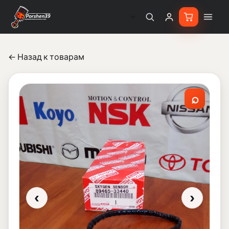
← Назад к товарам
⌕
‹
›