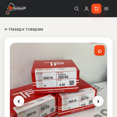
← Назад к товарам
⌕
‹
›