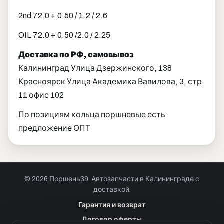
2nd 72.0 + 0.50 / 1.2 / 2.6
OIL 72.0 + 0.50 /2.0 / 2.25
Доставка по РФ, самовывоз
Калининград Улица Дзержинского, 138
Красноярск Улица Академика Вавилова, 3, стр.
11 офис 102
По позициям кольца поршневые есть
предложение ОПТ
© 2026 Поршень39. Автозапчасти в Калининграде с
доставкой.
Позвонить · Калининград
Гарантия и возврат
+7 901 390 0 390
Договор оферты