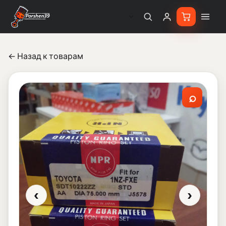
← Назад к товарам
⌕
‹
›