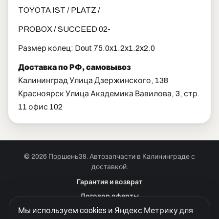
TOYOTA IST / PLATZ /
PROBOX / SUCCEED 02-
Размер колец: Dout 75.0x1.2x1.2x2.0
Доставка по РФ, самовывоз
Калининград Улица Дзержинского, 138
Красноярск Улица Академика Вавилова, 3, стр.
11 офис 102
© 2026 Поршень39. Автозапчасти в Калининграде с
доставкой.
Позвонить · Калининград
Гарантия и возврат
+7 901 390 0 390
Договор оферты
Позвонить · Красноярск
Мы используем cookies и Яндекс Метрику для
Куки
+7 901 390 0 390