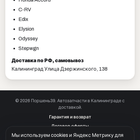
C-RV
Edix
Elysion
Odyssey
Stepwgn
Доставка по РФ, самовывоз
Калининград Улица Дзержинского, 138
© 2026 Поршень39. Автозапчасти в Калининграде с
доставкой.
Позвонить · Калининград
Гарантия и возврат
+7 901 390 0 390
Договор оферты
Позвонить · Красноярск
Мы используем cookies и Яндекс Метрику для
Куки
+7 901 390 0 390