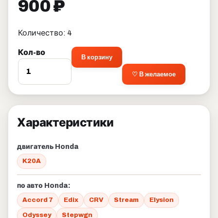
900 ₽
Количество: 4
Кол-во
В корзину
♡ В желаемое
Характеристики
двигатель Honda
K20A
по авто Honda:
Accord 7
Edix
CRV
Stream
Elysion
Odyssey
Stepwgn