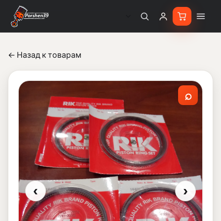
← Назад к товарам
⌕
‹
›