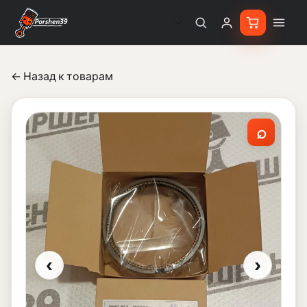
← Назад к товарам
⌕
‹
›