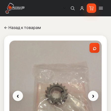
← Назад к товарам
⌕
‹
›