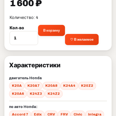
1 600 ₽
Количество: 4
Кол-во
В корзину
♡ В желаемое
Характеристики
двигатель Honda
K20A
K20A7
K20A8
K24A4
K20Z2
K20A6
K24Z3
K24Z2
по авто Honda:
Accord 7
Edix
CRV
FRV
Civic
Integra