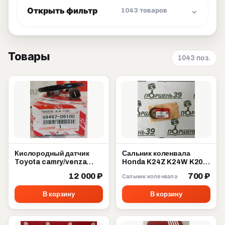
Открыть фильтр
1043 товаров
Товары
1043 поз.
Кислородный датчик
Сальник коленвала
Toyota camry/venza
Honda K24Z K24W K20A
89467-06100
K20Z 91212-5A2-A01
12 000 ₽
700 ₽
Сальник коленвала
В корзину
В корзину