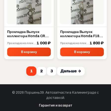
Прокладка Выпуск
Прокладка Выпуск
коллектора Honda CRV
коллектора Honda F18A
B20B B20Z 18115-P3F-
F20A F22B 18115-PT0-
1 000 ₽
1 800 ₽
Прокладка коллектора
Прокладка коллектора
003
004
В корзину
В корзину
1
2
3
Дальше →
© 2026 Поршень39. Автозапчасти в Калининграде с
доставкой.
Позвонить · Калининград
Гарантия и возврат
+7 901 390 0 390