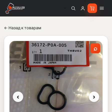
← Назад к товарам
⌕
‹
›