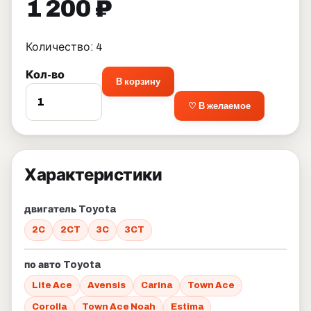
1 200 ₽
Количество: 4
Кол-во
В корзину
♡ В желаемое
Характеристики
двигатель Toyota
2C
2CT
3C
3CT
по авто Toyota
Lite Ace
Avensis
Carina
Town Ace
Corolla
Town Ace Noah
Estima