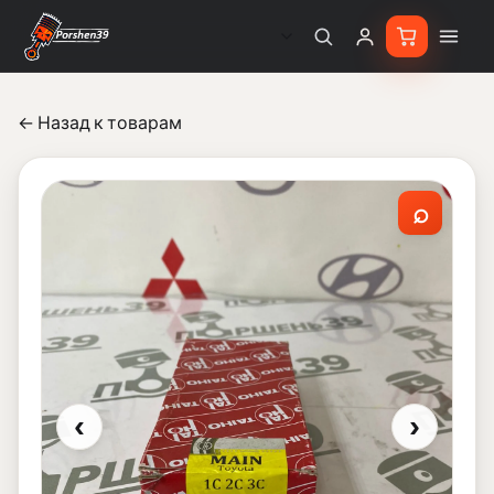
← Назад к товарам
⌕
‹
›