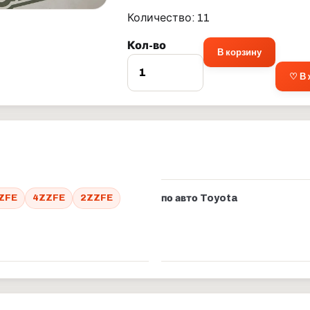
Количество: 11
Кол-во
В корзину
♡ В
ZFE
4ZZFE
2ZZFE
по авто Toyota