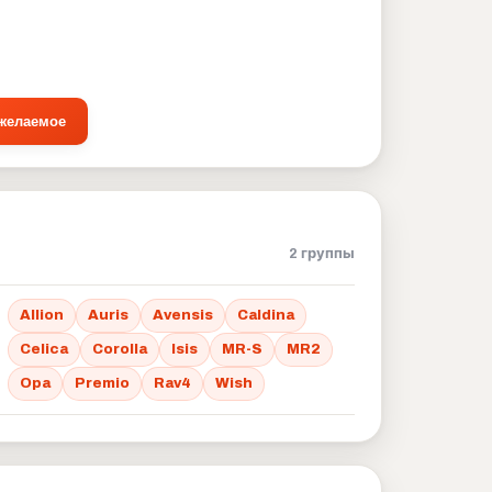
 желаемое
2 группы
Allion
Auris
Avensis
Caldina
Celica
Corolla
Isis
MR-S
MR2
Opa
Premio
Rav4
Wish