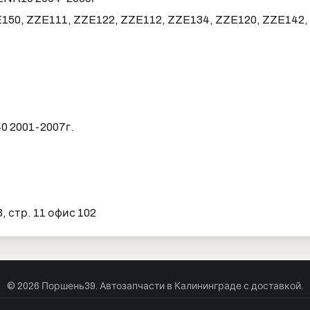
ZZE150, ZZE111, ZZE122, ZZE112, ZZE134, ZZE120, ZZE142
0 2001-2007г.
.
 стр. 11 офис 102
© 2026 Поршень39. Автозапчасти в Калининграде с доставкой.
р оферты
Куки
Политика конфиденциальности
Согласие на обра