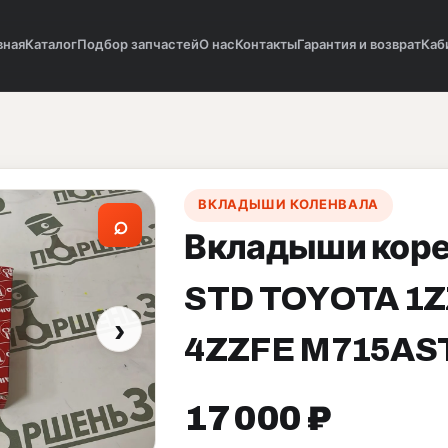
вная
Каталог
Подбор запчастей
О нас
Контакты
Гарантия и возврат
Каб
ВКЛАДЫШИ КОЛЕНВАЛА
⌕
Вкладыши коре
STD TOYOTA 1Z
›
4ZZFE M715AS
17 000 ₽