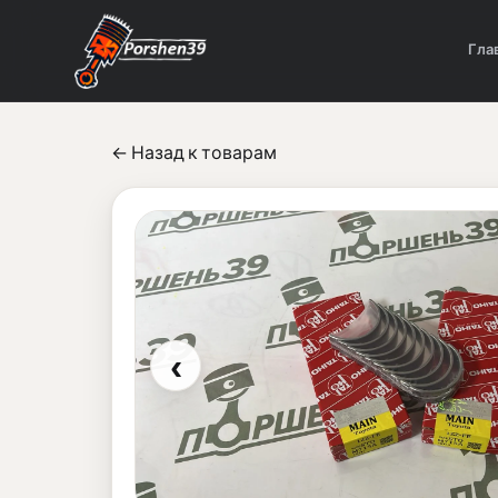
Гла
← Назад к товарам
‹