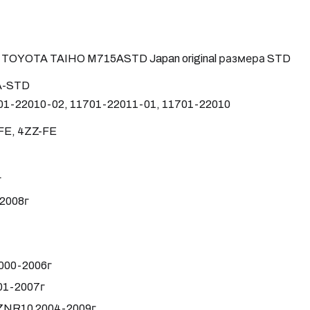
TOYOTA TAIHO M715ASTD Japan original размера STD
A-STD
01-22010-02, 11701-22011-01, 11701-22010
FE, 4ZZ-FE
г
2008г
2000-2006г
001-2007г
 ZNR10 2004-2009г