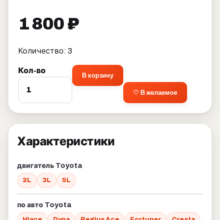
1 800 ₽
Количество: 3
Кол-во
В корзину
♡ В желаемое
Характеристики
двигатель Toyota
2L
3L
5L
по авто Toyota
Hiace
Dyna
Regius Ace
Fortuner
Cresta