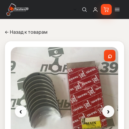
← Назад к товарам
⌕
‹
›