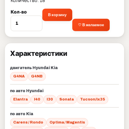
Количество: 18
Кол-во
В корзину
♡ В желаемое
Характеристики
двигатель Hyundai Kia
G4NA
G4NB
по авто Hyundai
Elantra
I40
I30
Sonata
Tucson/ix35
по авто Kia
Carens / Rondo
Optima / Magentis