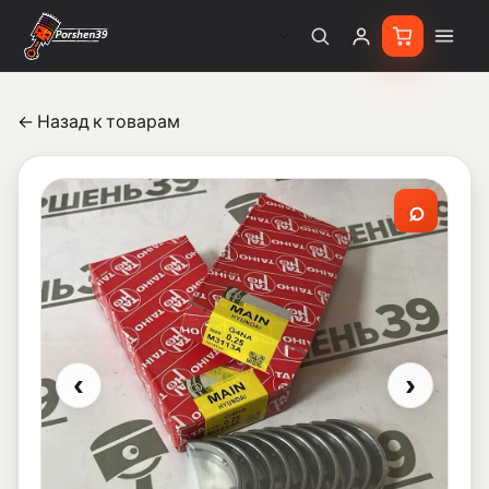
← Назад к товарам
⌕
‹
›