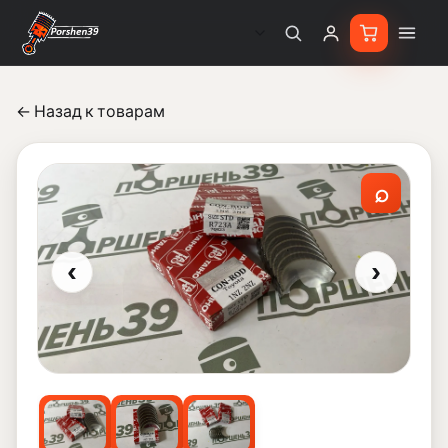
← Назад к товарам
⌕
‹
›