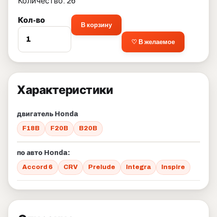
Количество: 26
Кол-во
В корзину
♡ В желаемое
Характеристики
двигатель Honda
F18B
F20B
B20B
по авто Honda:
Accord 6
CRV
Prelude
Integra
Inspire