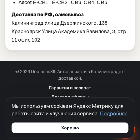
Ascot E-CB1 , E-CB2 , CB3, CB4, CB5
Доставка по РФ, самовывоз
Калининград Улица Дзержинского, 138
Красноярск Улица Академика Вавилова, 3, стр.
11 офис 102
© 2026 Поршень39. Автозапчасти в Калининграде с
доставкой.
Позвонить · Калининград
Гарантия и возврат
+7 901 390 0 390
Договор оферты
Позвонить · Красноярск
Мы используем cookies и Яндекс Метрику для
Куки
+7 901 390 0 390
работы сайта и улучшения сервиса.
Подробнее
Политика конфиденциальности
Согласие на обработку персональных данных
Хорошо
Разработка сайтов
Моя Корона