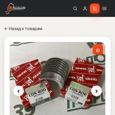
← Назад к товарам
⌕
‹
›