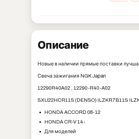
Описание
Новые в наличии прямые поставки лучша
Свеча зажигания NGK Japan
12290R40A02 , 12290-R40-A02
SXU22HCR11S (DENSO) ILZKR7B11S ILZ
HONDA ACCORD 08-12
HONDA CR-V 14-
Для моделей