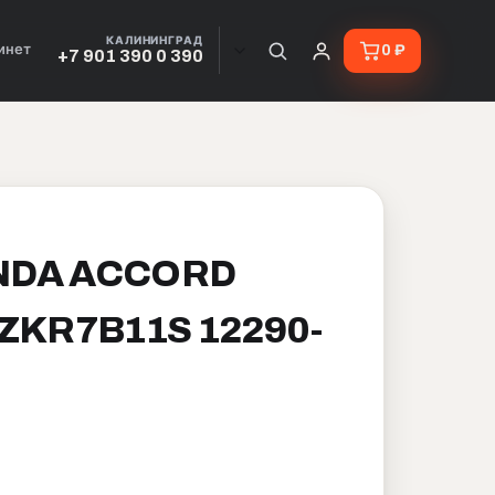
КАЛИНИНГРАД
инет
0 ₽
+7 901 390 0 390
NDA ACCORD
LZKR7B11S 12290-