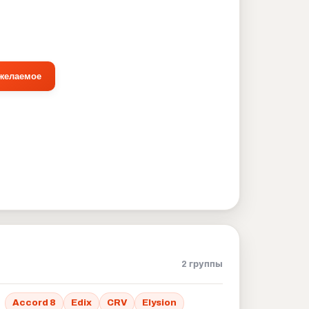
 желаемое
2 группы
Accord 8
Edix
CRV
Elysion