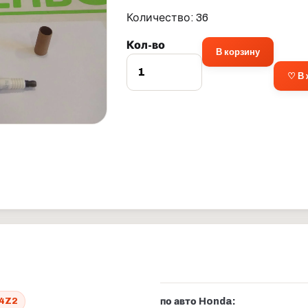
Количество: 36
Кол-во
В корзину
♡ В
4Z2
по авто Honda: