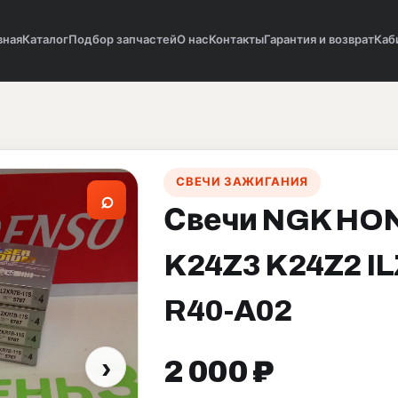
вная
Каталог
Подбор запчастей
О нас
Контакты
Гарантия и возврат
Каб
СВЕЧИ ЗАЖИГАНИЯ
⌕
Свечи NGK HO
K24Z3 K24Z2 I
R40-A02
›
2 000 ₽