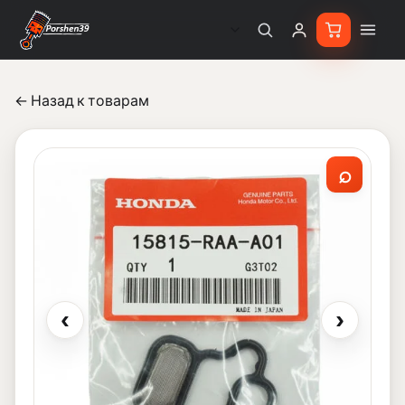
← Назад к товарам
⌕
‹
›