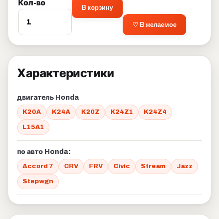
Кол-во
В корзину
♡ В желаемое
Характеристики
двигатель Honda
K20A
K24A
K20Z
K24Z1
K24Z4
L15A1
по авто Honda:
Accord 7
CRV
FRV
Civic
Stream
Jazz
Stepwgn