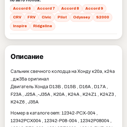
по авто Honda:
Accord 6
Accord 7
Accord 8
Accord 9
CRV
FRV
Civic
Pilot
Odyssey
S2000
Inspire
Ridgeline
Описание
Сальник свечного колодца на Хонду к20а, к24а
, дж35а оригинал
Двигатель Хонда D13B , D15B , D16A , D17A ,
F23A , J25A ,-J35A , K20A , K24A , K24Z1 , K24Z3 ,
K24Z6 , J35A
Номер в каталоге oem: 12342-PCX-004 ,
12342PCX004 , 12342-P08-004 , 12342P08004 ,