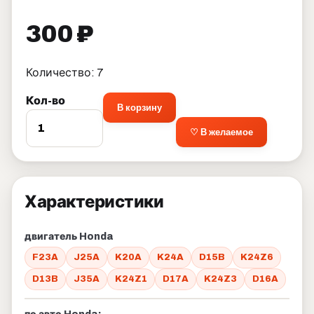
300 ₽
Количество: 7
Кол-во
В корзину
♡ В желаемое
Характеристики
двигатель Honda
F23A
J25A
K20A
K24A
D15B
K24Z6
D13B
J35A
K24Z1
D17A
K24Z3
D16A