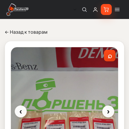
← Назад к товарам
⌕
‹
›