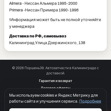
Almera - Ниссан Альмера 1995-2000
Primera -Ниссан Примера 1990-1996
!Информация может быть не полной уточняйте
у менеджера
Доставка по РФ, самовывоз
Калининград Улица Дзержинского, 138
© 2026 Поршень39. Автозапчасти в Калининграде с
доставкой.
Позвонить · Калининград
Гарантия и возврат
+7 901 390 0 390
Договор оферты
Позвонить · Красноярск
Мы используем cookies и Яндекс Метрику для
Куки
+7 901 390 0 390
работы сайта и улучшения сервиса.
Подробнее
Политика конфиденциальности
Согласие на обработку персональных данных