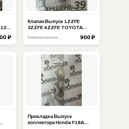
Клапан Выпуск 1ZZFE
L12A
3ZZFE 4ZZFE TOYOTA
COROLLA MATRIX ZZE130
500 ₽
900 ₽
Клапана впускной выпускной
13715-22040
Прокладка Выпуск
коллектора Honda F18A
003
F20A F22B 18115-PT0-004