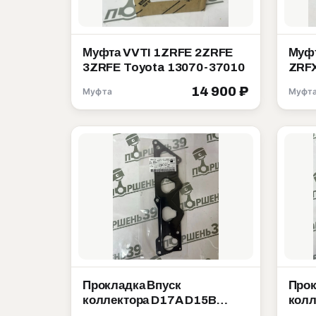
Муфта VVTI 1ZRFE 2ZRFE
Муфт
3ZRFE Toyota 13070-37010
ZRFX
14 900 ₽
Муфта
Муфт
Прокладка Впуск
Прок
коллектора D17A D15B
колл
D15Y Honda 17055-PLD-004
B16B