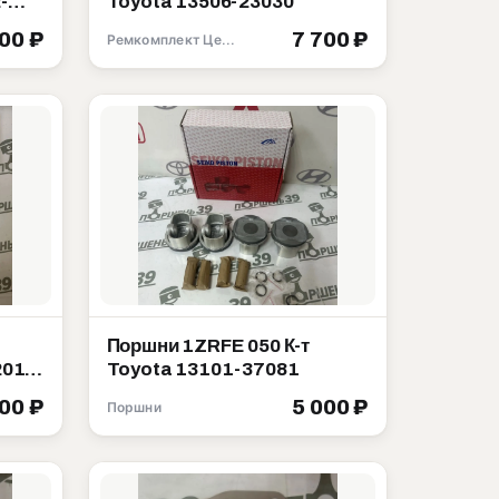
-
Toyota 13506-23030
500 ₽
7 700 ₽
Ремкомплект Цепи ГРМ
Поршни 1ZRFE 050 К-т
2010
Toyota 13101-37081
000 ₽
5 000 ₽
Поршни