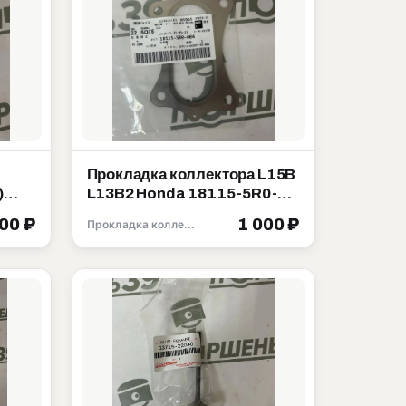
Прокладка коллектора L15B
)
L13B2 Honda 18115-5R0-
da
004
500 ₽
1 000 ₽
Прокладка коллектора