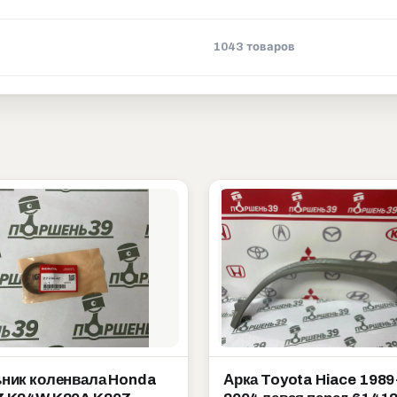
1043 товаров
ник коленвала Honda
Арка Toyota Hiace 1989