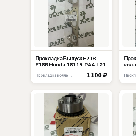
Прокладка Выпуск F20B
Прок
F18B Honda 18115-PAA-L21
колл
D16Y
1 100 ₽
Прокладка коллектора
181