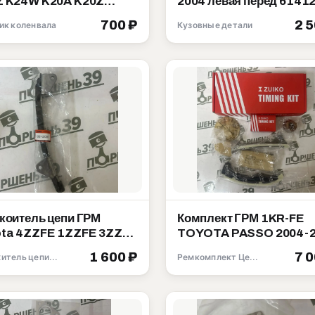
K20Z
2004 левая перед 61412
2-5A2-A01
95J01
700 ₽
2 
ик коленвала
Кузовные детали
коитель цепи ГРМ
Комплект ГРМ 1KR-FE
ta 4ZZFE 1ZZFE 3ZZFE
TOYOTA PASSO 2004-
1-22020
13506-40010
1 600 ₽
7 
Натяжитель цепи ГРМ
Ремкомплект Цепи ГРМ