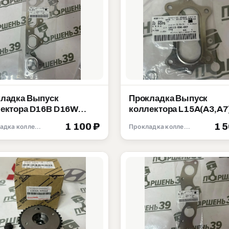
ладка Выпуск
Прокладка Выпуск
ектора D16B D16W
коллектора L15A(A3,A7
 D15Z D14A Honda
L13A L13Z(Z1,Z4) Hon
1 100 ₽
1 
Прокладка коллектора
Прокладка коллектора
15-P2A-003
18115-RB0-007