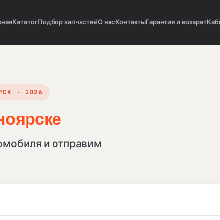
вная
Каталог
Подбор запчастей
О нас
Контакты
Гарантия и возврат
Каб
РСК · 2026
ноярске
в Калининграде, в
омобиля и отправим