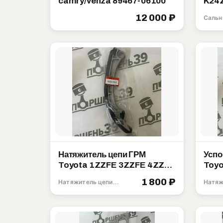
camry/venza 89467-06100
K24Z K24W K20A 
9121
12 000 ₽
Сальн
Натяжитель цепи ГРМ
Успо
Toyota 1ZZFE 3ZZFE 4ZZFE
Toyo
13559-22020
1356
1 800 ₽
Натяжитель цепи ГРМ