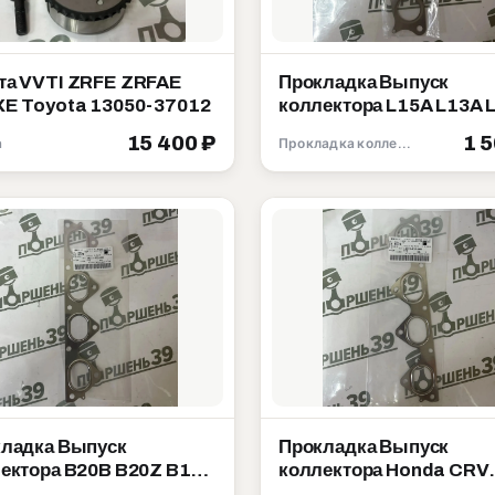
а VVTI ZRFE ZRFAE
Прокладка Выпуск
E Toyota 13050-37012
коллектора L15A L13A 
Honda 18115-PWA-004
15 400 ₽
1 
а
Прокладка коллектора
ладка Выпуск
Прокладка Выпуск
ектора B20B B20Z B18B
коллектора Honda CRV
 Honda 18115-P72-003
B20B B20Z 18115-P3F-