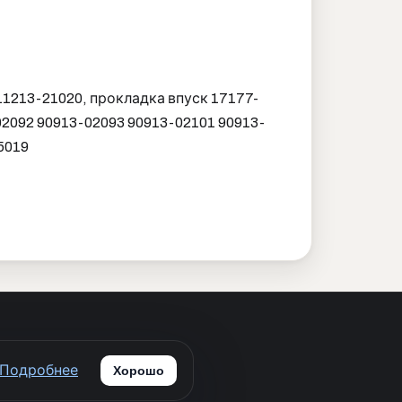
11213-21020, прокладка впуск 17177-
02092 90913-02093 90913-02101 90913-
5019
ботку персональных данных
Подробнее
Хорошо