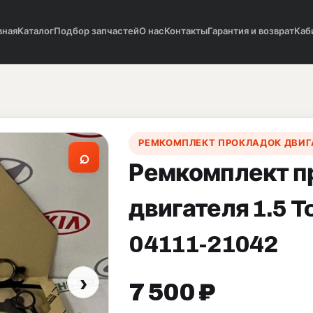
вная
Каталог
Подбор запчастей
О нас
Контакты
Гарантия и возврат
Каб
РЕМКОМПЛЕКТ ПРОКЛАДОК ДВИГ
⌕
Ремкомплект п
двигателя 1.5 
04111-21042
›
7 500 ₽