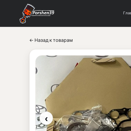
Гла
← Назад к товарам
‹