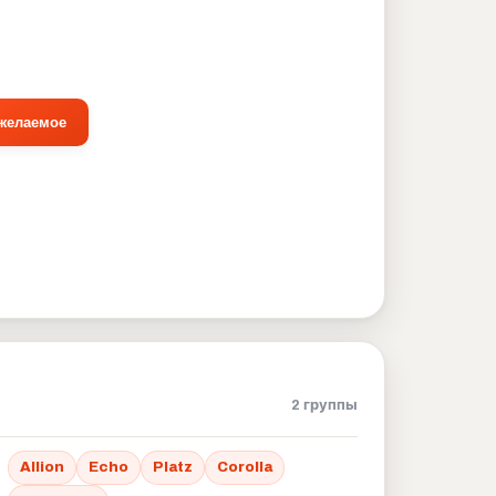
 желаемое
2 группы
Allion
Echo
Platz
Corolla