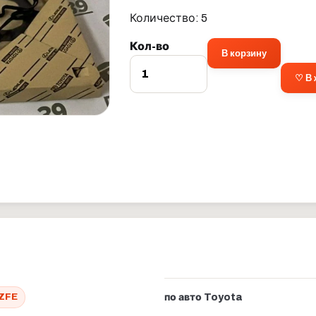
Количество: 5
Кол-во
В корзину
♡ В
ZFE
по авто Toyota