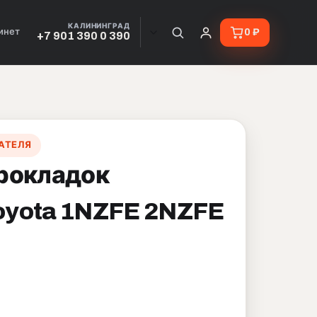
КАЛИНИНГРАД
инет
0 ₽
+7 901 390 0 390
АТЕЛЯ
рокладок
Toyota 1NZFE 2NZFE