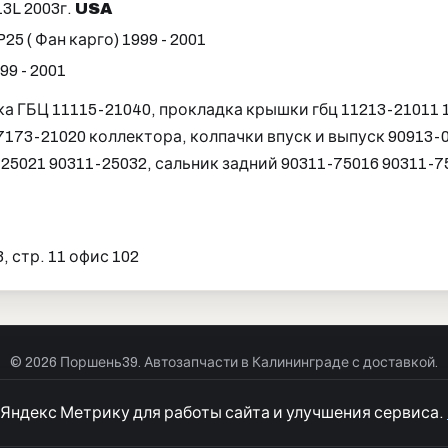
3L 2003г.
USA
 ( Фан карго) 1999 - 2001
99 - 2001
ка ГБЦ 11115-21040, прокладка крышки гбц 11213-21011 
7173-21020 коллектора, колпачки впуск и выпуск 90913-
-25021 90311-25032, сальник задний 90311-75016 90311-7
 стр. 11 офис 102
© 2026 Поршень39. Автозапчасти в Калининграде с доставкой.
р оферты
Куки
Политика конфиденциальности
Согласие на обра
 Яндекс Метрику для работы сайта и улучшения сервиса.
Разработка сайтов
Моя Корона