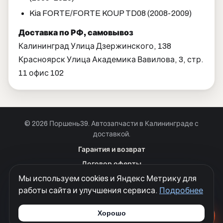
Kia FORTE/FORTE KOUP TD08 (2008-2009)
Доставка по РФ, самовывоз
Калининград Улица Дзержинского, 138
Красноярск Улица Академика Вавилова, 3, стр.
11 офис 102
© 2026 Поршень39. Автозапчасти в Калининграде с
доставкой.
Позвонить · Калининград
Гарантия и возврат
+7 901 390 0 390
Договор оферты
Позвонить · Красноярск
Мы используем cookies и Яндекс Метрику для
Куки
+7 901 390 0 390
работы сайта и улучшения сервиса.
Подробнее
Политика конфиденциальности
Согласие на обработку персональных данных
Хорошо
Разработка сайтов
Моя Корона