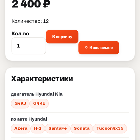
2 400 ₽
Количество: 12
Кол-во
В корзину
♡ В желаемое
Характеристики
двигатель Hyundai Kia
G4KJ
G4KE
по авто Hyundai
Azera
H-1
SantaFe
Sonata
Tucson/ix35