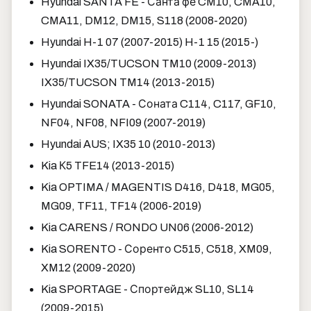
Hyundai SANTA FE - Санта фе CM10, CMA10,
CMA11, DM12, DM15, S118 (2008-2020)
Hyundai H-1 07 (2007-2015) H-1 15 (2015-)
Hyundai IX35/TUCSON TM10 (2009-2013)
IX35/TUCSON TM14 (2013-2015)
Hyundai SONATA - Соната C114, C117, GF10,
NF04, NF08, NFI09 (2007-2019)
Hyundai AUS; IX35 10 (2010-2013)
Kia К5 TFE14 (2013-2015)
Kia OPTIMA / MAGENTIS D416, D418, MG05,
MG09, TF11, TF14 (2006-2019)
Kia CARENS / RONDO UN06 (2006-2012)
Kia SORENTO - Соренто C515, C518, XM09,
XM12 (2009-2020)
Kia SPORTAGE - Спортейдж SL10, SL14
(2009-2015)