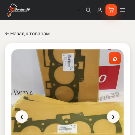
← Назад к товарам
⌕
‹
›