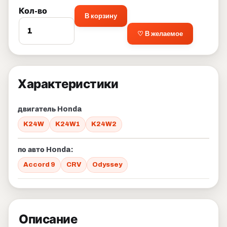
Кол-во
В корзину
♡ В желаемое
Характеристики
двигатель Honda
K24W
K24W1
K24W2
по авто Honda:
Accord 9
CRV
Odyssey
Описание