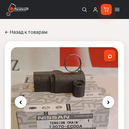
← Назад к товарам
⌕
‹
›