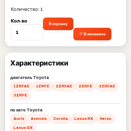
Количество: 1
Кол-во
В корзину
♡ В желаемое
Характеристики
двигатель Toyota
1ZRFAE
1ZRFE
2ZRFAE
2ZRFE
3ZRFAE
3ZRFE
по авто Toyota
Auris
Avensis
Corolla
Lexus RX
Verso
Lexus GS