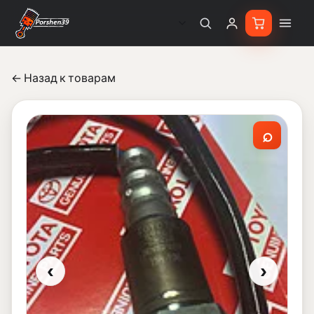
← Назад к товарам
⌕
‹
›