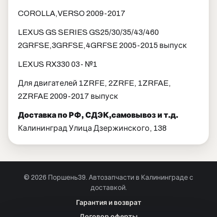
COROLLA,VERSO 2009-2017
LEXUS GS SERIES GS25/30/35/43/460
2GRFSE,3GRFSE,4GRFSE 2005-2015 выпуск
LEXUS RX330 03- №1
Для двигателей 1ZRFE, 2ZRFE, 1ZRFAE,
2ZRFAE 2009-2017 выпуск
Доставка по РФ, СДЭК,самовывоз и т.д.
Калининград Улица Дзержинского, 138
© 2026 Поршень39. Автозапчасти в Калининграде с
доставкой.
Позвонить · Калининград
Гарантия и возврат
+7 901 390 0 390
Договор оферты