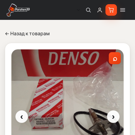
← Назад к товарам
⌕
‹
›