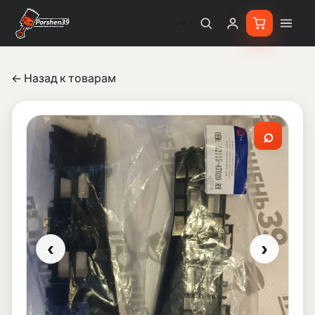
← Назад к товарам
⌕
‹
›