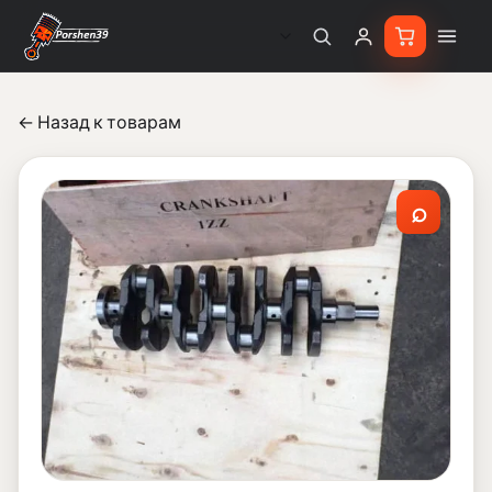
← Назад к товарам
⌕