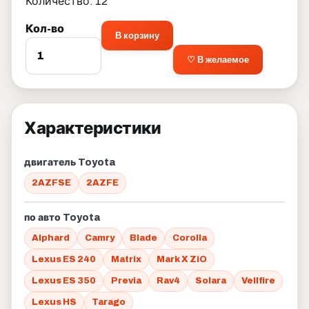
Количество: 12
Кол-во
В корзину
♡ В желаемое
Характеристики
двигатель Toyota
2AZFSE
2AZFE
по авто Toyota
Alphard
Camry
Blade
Corolla
Lexus ES 240
Matrix
Mark X ZiO
Lexus ES 350
Previa
Rav4
Solara
Vellfire
Lexus HS
Tarago