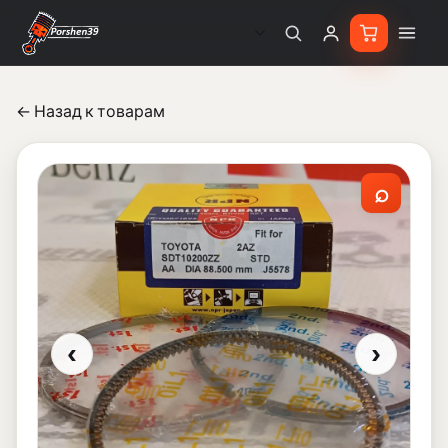
← Назад к товарам
⌕
‹
›