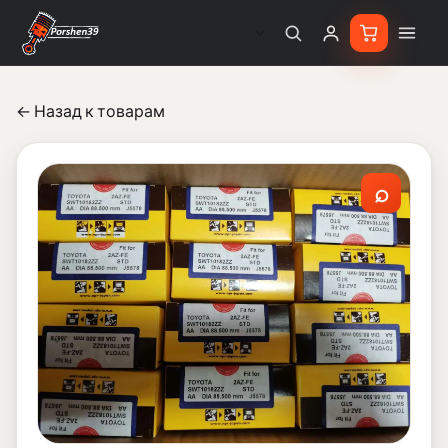
← Назад к товарам
⌕