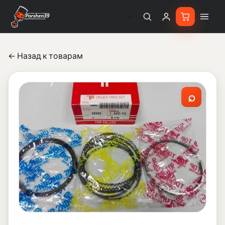
← Назад к товарам
⌕