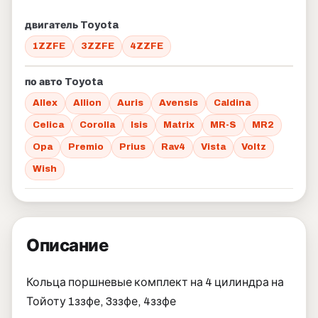
двигатель Toyota
1ZZFE
3ZZFE
4ZZFE
по авто Toyota
Allex
Allion
Auris
Avensis
Caldina
Celica
Corolla
Isis
Matrix
MR-S
MR2
Opa
Premio
Prius
Rav4
Vista
Voltz
Wish
Описание
Кольца поршневые комплект на 4 цилиндра на
Тойоту 1ззфе, 3ззфе, 4ззфе