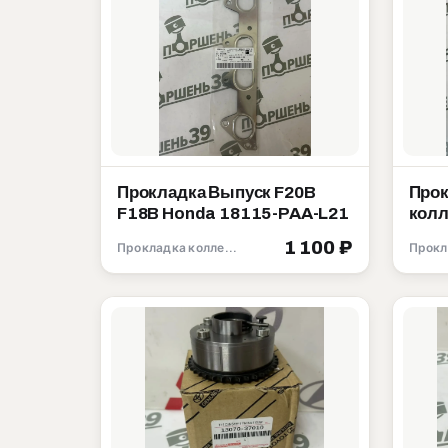
Прокладка Выпуск F20B
Прок
F18B Honda 18115-PAA-L21
колл
D16Y
1 100 ₽
Прокладка коллектора
181