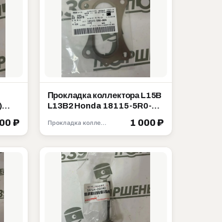
Прокладка коллектора L15B
)
L13B2 Honda 18115-5R0-
da
004
500 ₽
1 000 ₽
Прокладка коллектора