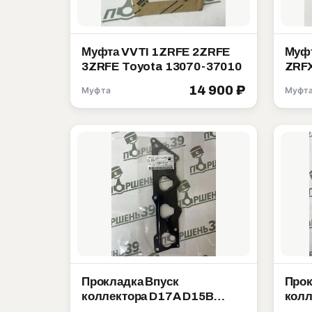
Муфта VVTI 1ZRFE 2ZRFE
Муфт
3ZRFE Toyota 13070-37010
ZRFX
14 900 ₽
Муфта
Муфт
Прокладка Впуск
Прок
коллектора D17A D15B
колл
D15Y Honda 17055-PLD-004
B16B