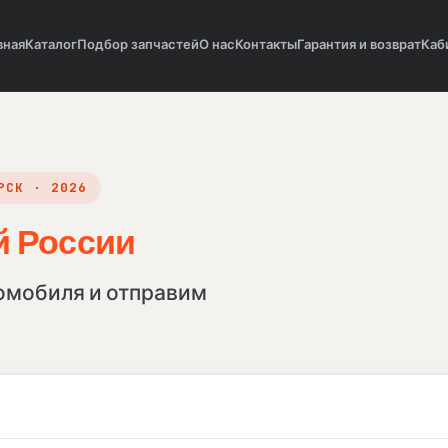
вная
Каталог
Подбор запчастей
О нас
Контакты
Гарантия и возврат
Каб
РСК · 2026
й России
в Калининграде, в
омобиля и отправим