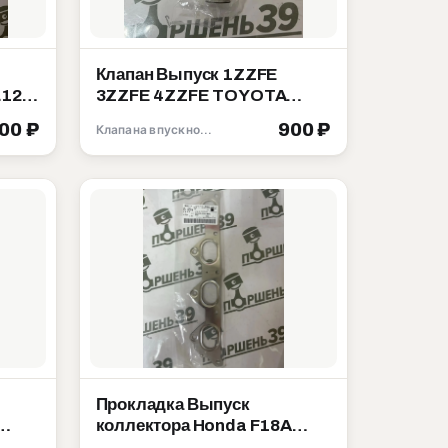
Клапан Выпуск 1ZZFE
L12A
3ZZFE 4ZZFE TOYOTA
COROLLA MATRIX ZZE130
500 ₽
900 ₽
Клапана впускной выпускной
13715-22040
Прокладка Выпуск
коллектора Honda F18A
003
F20A F22B 18115-PT0-004