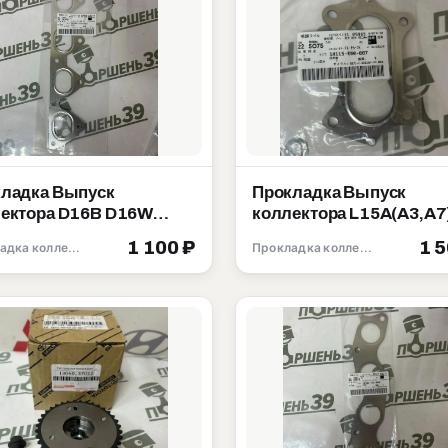
ладка Выпуск
Прокладка Выпуск
ектора D16B D16W
коллектора L15A(A3,A7
 D15Z D14A Honda
L13A L13Z(Z1,Z4) Hon
1 100 ₽
1 
Прокладка коллектора
Прокладка коллектора
15-P2A-003
18115-RB0-007