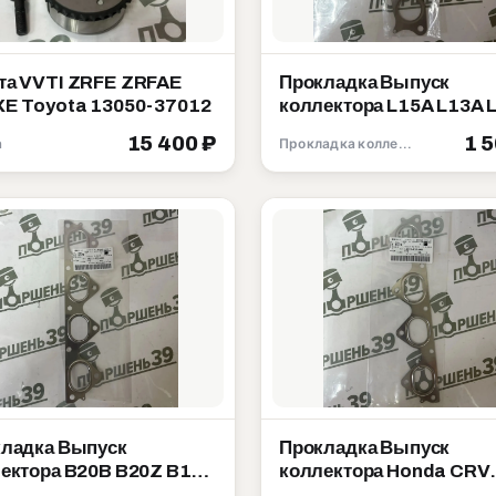
а VVTI ZRFE ZRFAE
Прокладка Выпуск
E Toyota 13050-37012
коллектора L15A L13A 
Honda 18115-PWA-004
15 400 ₽
1 
а
Прокладка коллектора
ладка Выпуск
Прокладка Выпуск
ектора B20B B20Z B18B
коллектора Honda CRV
 Honda 18115-P72-003
B20B B20Z 18115-P3F-