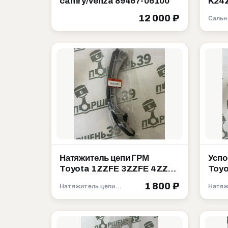
camry/venza 89467-06100
K24Z K24W K20A 
9121
12 000 ₽
Сальн
Натяжитель цепи ГРМ
Успо
Toyota 1ZZFE 3ZZFE 4ZZFE
Toyo
13559-22020
1356
1 800 ₽
Натяжитель цепи ГРМ