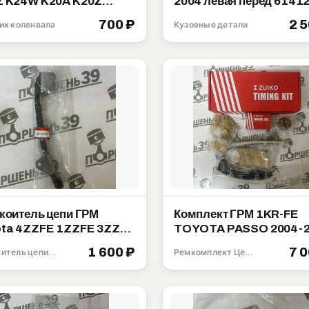
K20Z
2004 левая перед 61412
2-5A2-A01
95J01
700 ₽
2 
ик коленвала
Кузовные детали
коитель цепи ГРМ
Комплект ГРМ 1KR-FE
ta 4ZZFE 1ZZFE 3ZZFE
TOYOTA PASSO 2004-
1-22020
13506-40010
1 600 ₽
7 
Натяжитель цепи ГРМ
Ремкомплект Цепи ГРМ