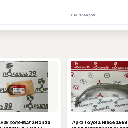
1043 товаров
ник коленвала Honda
Арка Toyota Hiace 1989