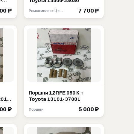
-
Toyota 13506-23030
500 ₽
7 700 ₽
Ремкомплект Цепи ГРМ
Поршни 1ZRFE 050 К-т
2010
Toyota 13101-37081
000 ₽
5 000 ₽
Поршни